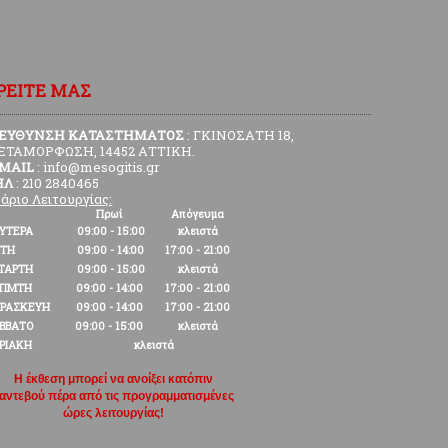
ΡΕΙΤΕ ΜΑΣ
ΙΕΥΘΥΝΣΗ ΚΑΤΑΣΤΗΜΑΤΟΣ
: ΓΚΙΝΟΣΑΤΗ 18,
ΕΤΑΜΟΡΦΩΣΗ, 14452 ΑΤΤΙΚΗ.
-MAIL
: info@mesogitis.gr
ΗΛ
: 210 2840465
άριο Λειτουργίας:
Πρωί
Απόγευμα
ΥΤΕΡΑ
09:00 - 15:00
κλειστά
ΙΤΗ
09:00 - 14:00
17:00 - 21:00
ΤΑΡΤΗ
09:00 - 15:00
κλειστά
ΕΠΜΤΗ
09:00 - 14:00
17:00 - 21:00
ΡΑΣΚΕΥΗ
09:00 - 14:00
17:00 - 21:00
ΒΒΑΤΟ
09:00 - 15:00
κλειστά
ΡΙΑΚΗ
κλειστά
Η έκθεση μπορεί να ανοίξει κατόπιν
αντεβού πέρα από τις προγραμματισμένες
ώρες λειτουργίας!