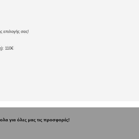
ης επιλογής σας!
): 110€
ολα για όλες μας τις προσφορές!