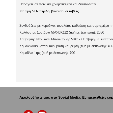
Παράγετε σε ποικιλία χρωματισμών και διαστάσεων.
Στη τιμή ΔΕΝ περιλαμβάνονται οι τάβλες
Συνδυάζετε με κομοδίνο, τουαλέτα, καθρέφτη και συρταριέρα τ
Κολώνα με Συρτάρια 55Χ43Χ112 (τιμή με έκπτωση): 205€
Καθρέφτης Ντουλάπι Μπουντουάρ 50
X
17
X
151(τιμή με έκπτωση
Κομοδινάκι/Συρτάρι mini βαση καθρέφτη (τιμή με έκπτωση): 40€
Κομοδίνο 1τμχ (τιμή με έκπτωση): 70€
Ακολουθήστε μας στα Social Media, Ενημερωθείτε εύκ