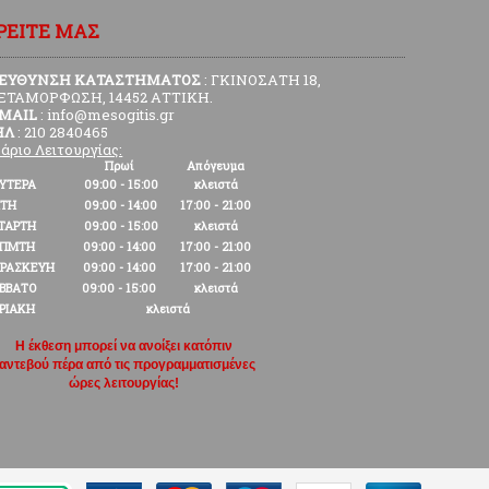
ΡΕΙΤΕ ΜΑΣ
ΙΕΥΘΥΝΣΗ ΚΑΤΑΣΤΗΜΑΤΟΣ
: ΓΚΙΝΟΣΑΤΗ 18,
ΕΤΑΜΟΡΦΩΣΗ, 14452 ΑΤΤΙΚΗ.
-MAIL
: info@mesogitis.gr
ΗΛ
: 210 2840465
άριο Λειτουργίας:
Πρωί
Απόγευμα
ΥΤΕΡΑ
09:00 - 15:00
κλειστά
ΙΤΗ
09:00 - 14:00
17:00 - 21:00
ΤΑΡΤΗ
09:00 - 15:00
κλειστά
ΕΠΜΤΗ
09:00 - 14:00
17:00 - 21:00
ΡΑΣΚΕΥΗ
09:00 - 14:00
17:00 - 21:00
ΒΒΑΤΟ
09:00 - 15:00
κλειστά
ΡΙΑΚΗ
κλειστά
Η έκθεση μπορεί να ανοίξει κατόπιν
αντεβού πέρα από τις προγραμματισμένες
ώρες λειτουργίας!