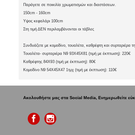
Παράγετε σε ποικιλία χρωματισμών και διαστάσεων.
150cm - 160cm
Υψος κεφαλάρι 100cm
Στη τιμή ΔΕΝ περιλαμβάνονται οι τάβλες
Συνδυάζετε με κομοδίνο, τουαλέτα, καθρέφτη και συρταριέρα τ
Τουαλέτα- συρταριέρα N9 93
X
45
X
81
(τιμή με έκπτωση): 220€
Καθρέφτης 84Χ93 (τιμή με έκπτωση): 80€
Κομοδίνο N9 54Χ45Χ47 1τμχ (τιμή με έκπτωση): 110€
Ακολουθήστε μας στα Social Media, Ενημερωθείτε εύκ