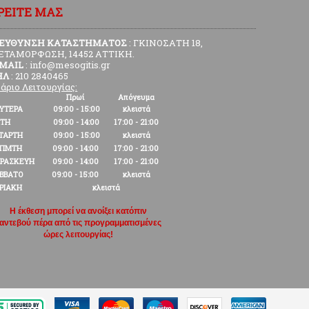
ΡΕΙΤΕ ΜΑΣ
ΙΕΥΘΥΝΣΗ ΚΑΤΑΣΤΗΜΑΤΟΣ
: ΓΚΙΝΟΣΑΤΗ 18,
ΕΤΑΜΟΡΦΩΣΗ, 14452 ΑΤΤΙΚΗ.
-MAIL
: info@mesogitis.gr
ΗΛ
: 210 2840465
άριο Λειτουργίας:
Πρωί
Απόγευμα
ΥΤΕΡΑ
09:00 - 15:00
κλειστά
ΙΤΗ
09:00 - 14:00
17:00 - 21:00
ΤΑΡΤΗ
09:00 - 15:00
κλειστά
ΕΠΜΤΗ
09:00 - 14:00
17:00 - 21:00
ΡΑΣΚΕΥΗ
09:00 - 14:00
17:00 - 21:00
ΒΒΑΤΟ
09:00 - 15:00
κλειστά
ΡΙΑΚΗ
κλειστά
Η έκθεση μπορεί να ανοίξει κατόπιν
αντεβού πέρα από τις προγραμματισμένες
ώρες λειτουργίας!