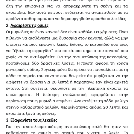
σκουπίσετε με την ηλεκτρική σκούπα. Θα πρέπει να “περάσετε”
όλη την επιφάνεια για να απομακρύνετε τη σκόνη και τα
σκουπίδια. Εάν αυτά μείνουν, ενδέχεται να αναμειχθούν με τα
προϊόντα καθαρισμού και να δημιουργηθούν πρόσθετοι λεκέδες
2.
Αφαιρέστε τις οσμές
Οι μυρωδιές σε έναν καναπέ δεν είναι καθόλου ευχάριστες. Είναι
πιθανόν να αισθάνεστε μια δυσοσμία στον καναπέ, αλλά να μην
υπάρχει κάποιος εμφανής λεκές. Επίσης, το κατοικίδιό σου ίσως
να “έβαλε τη σφραγίδα” του σε κάποιο σημείο του καναπέ σου
χωρίς να το αντιληφθείτε. Για την αντιμετώπιση της κακοσμίας,
προτείνουμε δύο δραστικές λύσεις. Η πρώτη αφορά τη χρήση
μαγειρικής σόδας. Συγκεκριμένα θα πρέπει να πασπαλίσετε με τη
σόδα το σημείο του καναπέ που θεωρείτ
ε
ότι μυρίζει και να την
αφήσετε να δράσει για 20 λεπτά ή παραπάνω εάν είναι αρκετά
έντονο. Στη συνέχεια, σκουπίστε με την ηλεκτρική σκούπα τα
υπολείμματα. Η δεύτερη εναλλακτική εφαρμόζεται στην
περίπτωση που η μυρωδιά επιμένει. Ανακατέψτε,τη σόδα με λίγο
στεγνό καθαριστικό χαλιών, περιμένατ
ε
για ακόμα 20 λεπτά και
σκουπίστε ξανά τις σκόνες.
3.
Εξαφανίστε τους λεκέδες
Για την αποτελεσματικότερη αντιμετώπιση καλό θα ήταν να
καθαρίσετε το σημείο τη στιγμή που γίνεται ο λεκές. Το