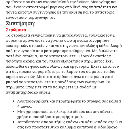
προϊόντα που έχουν αγορασθείαπό την έκθεση Μεσογίτης και
που έχουν καταστραφεί μερικός από δική σας υπαιτιότητα και
πάντα κατόπιν συνεννόησης με την έκθεση και το αντίστοιχο
εργοστάσιο παραγωγής του.
Συντήρηση:
Στρώματα
Τα στρώματα γενικά πρέπει να μετακινούνται τουλάχιστον 2
φορές το χρόνο ώστε να γίνεται σωστή ανακατανομή των
εσωτερικών στοιχείων και να στεγνώνει εντελώς η κάθε πλευρά
από την υγρασία που μεταφέρουμε καθημερινά. Μη διπλώνετε
ποτέ ένα στρώμα, θα το καταστρέψετε. Πέραν δεκαετίας η
ποιότητα ακόμα και του πλέον εξαιρετικού στρώματος έχει
αλλοιωθεί σε φρεσκάδα υλικών και εργονομία. Έχετε κατά νου
ότι δεν πρέπει να φορτίζετε με το βάρος του σώματος το ίδιο
σημείο συνεχώς. Μη πατάτε όρθιοι επάνω στο στρώμα γιατί
μπορεί να καταστρέψετε τις συνδέσεις των ελατηρίων. Τα
στρώματα μπορείτε να τα καθαρίζετε με σόδα ή με
αντιβακτηριδιακό σπρέû.
Αναποδογυρίζετε και περιστρέφετε το στρώµα σας κάθε 3-
4 µήνες.
Μην χρησιμοποιείτε ηλεκτρικό σίδερο και μην κάνετε
χρήση οποιασδήποτε μορφής ατμού.
Τοποθετήστε απαραιτήτως επάνω και κάτω από το στρώμα
σας ένα προστατευτικό κάλυμμα καπιτονέ η
αδιάβροχο.