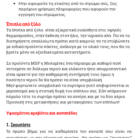
Μην αφαιρείτε τις ετικέτες από το στρώμα σας. Σας
παρέχουν χρήσιμες πληροφορίες που αφορούν την
εγγύηση του στρώματος.
Έπιπλα από ξύλο
Τα έπιπλα από ξύλο
είναι εξαιρετικά ευαίσθητα στις υψηλές
θερμοκρασίες, στην έκθεση στον ήλιο, την υγρασία κλπ. Για να τα
διατηρήσετε αναλλοίωτα πρέπει κατά καιρούς να τα στιλβώνετε
με ειδικά προϊόντα-πάστες, ανάλογα με το υλικό τους, που θα τα
βρείτε μόνο σε εξειδικευμένα καταστήματα.
Σε προϊόντα MDF η Μελαμίνες ένα πέρασμα με καθαρό πανί
νοτισμένο σε διάλυμα νερού και ελάχιστο ήπιο απορρυπαντικό
είναι αρκετό για την καθημερινή συντήρησή τους όμως η
ποσότητα νερού δε θα πρέπει να είναι υπερβολική.
Μην φορτώνετε υπερβολικά τα συρτάρια γιατί επιβαρύνονται οι
μηχανισμοί και η στατική δομή του επίπλου σας. Εάν υπάρχουν
πόμολα τότε το συρτάρι πρέπει να ανοίγει και με τα δύο χέρια.
Προσοχή στις μετακινήσεις και μετακομίσεις των επίπλων!
Υφασμάτινα κρεβάτια και καναπέδες
1.
Σκουπίστε
Το πρώτο βήμα για να καθαρίσετε τον καναπέ σου είναι να