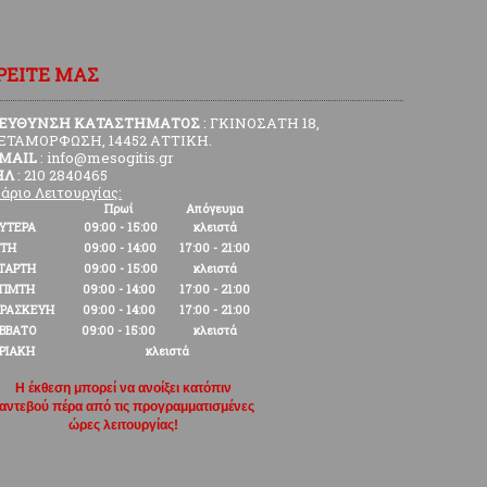
ΡΕΙΤΕ ΜΑΣ
ΙΕΥΘΥΝΣΗ ΚΑΤΑΣΤΗΜΑΤΟΣ
: ΓΚΙΝΟΣΑΤΗ 18,
ΕΤΑΜΟΡΦΩΣΗ, 14452 ΑΤΤΙΚΗ.
-MAIL
: info@mesogitis.gr
ΗΛ
: 210 2840465
άριο Λειτουργίας:
Πρωί
Απόγευμα
ΥΤΕΡΑ
09:00 - 15:00
κλειστά
ΙΤΗ
09:00 - 14:00
17:00 - 21:00
ΤΑΡΤΗ
09:00 - 15:00
κλειστά
ΕΠΜΤΗ
09:00 - 14:00
17:00 - 21:00
ΡΑΣΚΕΥΗ
09:00 - 14:00
17:00 - 21:00
ΒΒΑΤΟ
09:00 - 15:00
κλειστά
ΡΙΑΚΗ
κλειστά
Η έκθεση μπορεί να ανοίξει κατόπιν
αντεβού πέρα από τις προγραμματισμένες
ώρες λειτουργίας!