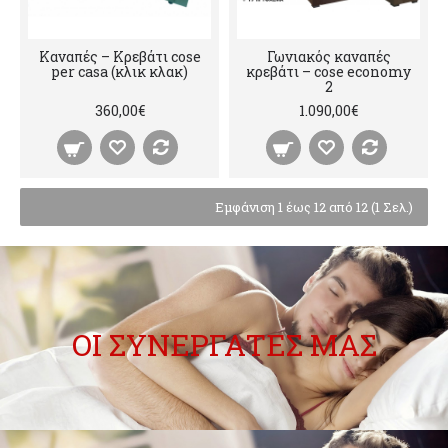
Καναπές – Κρεβάτι cose
Γωνιακός καναπές
per casa (κλικ κλακ)
κρεβάτι – cose economy
2
360,00€
1.090,00€
Εμφάνιση 1 έως 12 από 12 (1 Σελ.)
ΟΙ ΣΥΝΕΡΓΑΤΕΣ ΜΑΣ