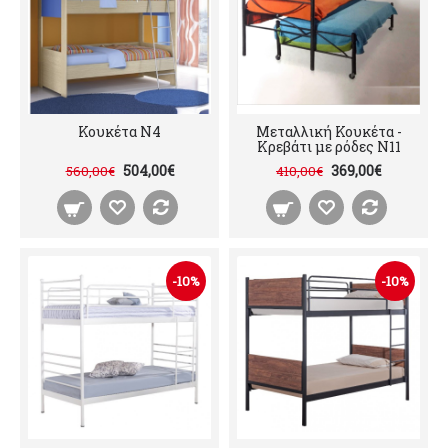
Κουκέτα Ν4
Μεταλλική Κουκέτα -
Κρεβάτι με ρόδες Ν11
504,00€
369,00€
560,00€
410,00€
-10%
-10%